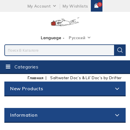
0
My Account
My Wishlists
Language -
Русский
Categories
Главная
Saltwater Doc’s & Lil’ Doc’s by Drifter
New Products
Information